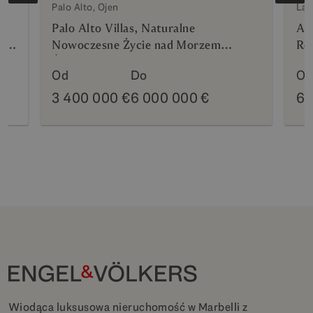
e
Palo Alto, Ojen
La 
Palo Alto Villas, Naturalne
Azu
en
Nowoczesne Życie nad Morzem
Res
Śródziemnym
Od
Do
Od
3 400 000 €
6 000 000 €
69
Wiodąca luksusowa nieruchomość w Marbelli z