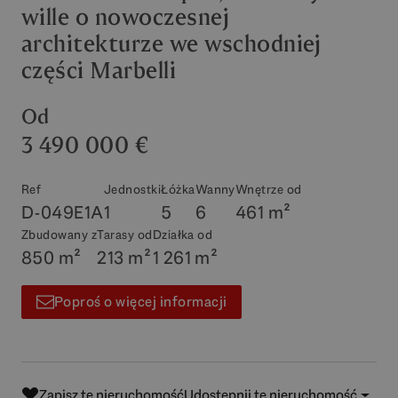
wille o nowoczesnej
architekturze we wschodniej
części Marbelli
Od
3 490 000 €
Ref
Jednostki
Łóżka
Wanny
Wnętrze od
D-049E1A
1
5
6
461 m²
Zbudowany z
Tarasy od
Działka od
850 m²
213 m²
1 261 m²
Poproś o więcej informacji
Zapisz tę nieruchomość
Udostępnij tę nieruchomość