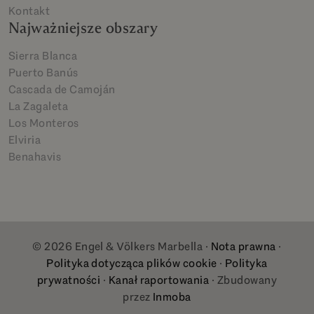
Kontakt
Najważniejsze obszary
Sierra Blanca
Puerto Banús
Cascada de Camoján
La Zagaleta
Los Monteros
Elviria
Benahavis
© 2026 Engel & Völkers Marbella ·
Nota prawna
·
Polityka dotycząca plików cookie
·
Polityka
prywatności
·
Kanał raportowania
· Zbudowany
przez
Inmoba