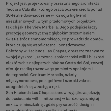
Projekt jest projektowany przez znanego architekta
Teodoro Cabrilla, którego praca odzwierciedla ponad
30-letnie doświadczenie w rozwoju high-end
mieszkaniowych, w tym przełomowych projektów,
takich jak The View Marbella. Jego podejście łączy
precyzję geometryczną z głębokim zrozumieniem
światła śródziemnomorskiego, co prowadzi do domów,
które czują się współczesne i ponadczasowe.
Położony w Hacienda Las Chapas, obszarze znanym ze
swojej dyskrecji, założonej społeczności willi i bliskość
niektórych z najlepszych plaż na Costa del Sol, rozwój
oferuje rzadką równowagę pomiędzy spokojem i
dostępności. Centrum Marbella, szkoły
międzynarodowe, pola golfowe i szeroki zakres
udogodnień są w zasięgu ręki.
Sen Hacienda Las Chapas stanowi wyjątkową okazję
do posiadania willi limitowanej w bardzo wysuniętej
enklawie mieszkalnej, gdzie prywatność, design i
naturalne otoczenie określają styl życia.