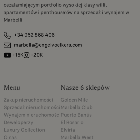
oszałamiającym portfolio wysokiej klasy willi,
apartamentów i penthouse'ów na sprzedaż i wynajem w
Marbelli
+34 952 868 406
marbella@engelvoelkers.com
+15K
+20K
Menu
Nasze 6 sklepów
Zakup nieruchomości
Golden Mile
Sprzedaż nieruchomości
Marbella Club
Wynajem nieruchomości
Puerto Banús
Deweloperzy
El Rosario
Luxury Collection
Elviria
O nas
Marbella West