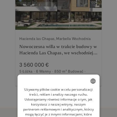
Hacienda las Chapas, Marbella Wschodnia
Nowoczesna willa w trakcie budowy w
Hacienda Las Chapas, we wschodniej
części Marbelli
3 560 000 €
5 Łóżka
6 Wanny
850 m²
Budować
1 261 m²
Działka
Używamy plików cookie w celu personalizacji
treści, reklam i analizy naszego ruchu.
ENGLISH
Udostępniamy również informacje o tym, jak
SPANISH
korzystasz z naszej witryny, naszym
partnerom reklamowym i analitycznym, którzy
FRENCH
mogą łączyć je z innymi informacjami, które