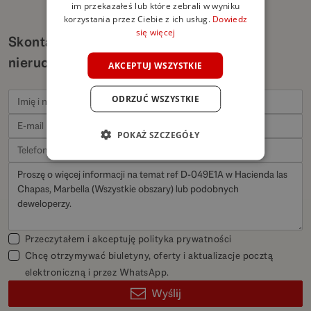
im przekazałeś lub które zebrali w wyniku
GERMAN
korzystania przez Ciebie z ich usług.
Dowiedz
się więcej
POLISH
Skontaktuj się w sprawie podobnych
nieruchomości
AKCEPTUJ WSZYSTKIE
ODRZUĆ WSZYSTKIE
POKAŻ SZCZEGÓŁY
Przeczytałem i akceptuję
polityka prywatności
Chcę otrzymywać biuletyny, oferty i aktualizacje pocztą
elektroniczną i przez WhatsApp.
Wyślij