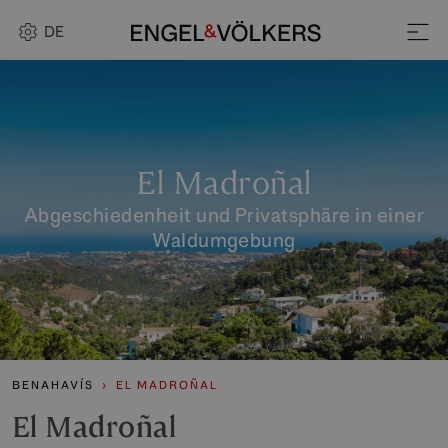
DE
El Madroñal
Abgeschiedenheit und Privatsphäre in einer
Waldumgebung
BENAHAVÍS
EL MADROÑAL
El Madroñal