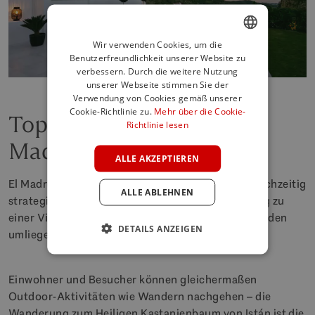
Wir verwenden Cookies, um die
Benutzerfreundlichkeit unserer Website zu
ENGLISH
verbessern. Durch die weitere Nutzung
SPANISH
unserer Webseite stimmen Sie der
Verwendung von Cookies gemäß unserer
FRENCH
Cookie-Richtlinie zu.
Mehr über die Cookie-
Top-Aktivitäten auf El
Richtlinie lesen
GERMAN
Madroñal
POLISH
ALLE AKZEPTIEREN
El Madroñal dient als ruhiger Wohnort und ist gleichzeitig
ALLE ABLEHNEN
strategisch günstig gelegen, um einfachen Zugang zu
einer Vielzahl von Attraktionen und Aktivitäten in den
DETAILS ANZEIGEN
umliegenden Regionen zu bieten:
Einwohner und Besucher können gleichermaßen
Outdoor-Aktivitäten wie Wandern nachgehen – die
Wanderung zum Heiligen Kastanienbaum von Istán ist die