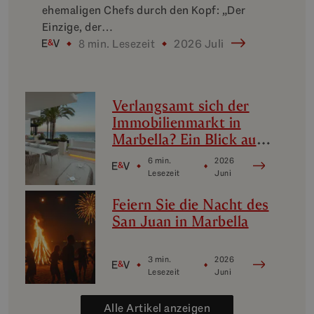
ehemaligen Chefs durch den Kopf: „Der
Einzige, der…
8 min. Lesezeit
2026 Juli
Verlangsamt sich der
Immobilienmarkt in
Marbella? Ein Blick auf
die Luxus-
6 min.
2026
Nischenmärkte in
Lesezeit
Juni
Marbella
Feiern Sie die Nacht des
San Juan in Marbella
3 min.
2026
Lesezeit
Juni
Alle Artikel anzeigen