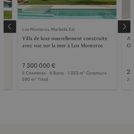
Los Monteros, Marbella Est
Oje
te
Villa de luxe nouvellement construite
Ap
avec vue sur la mer à Los Monteros
Oj
7 300 000 €
2 
5 Chambres
6 Bains
1 033 m²
Construire
990 m²
Tracé
3 C