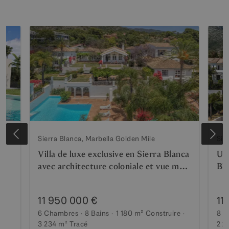
Sierra Blanca, Marbella Golden Mile
Sie
Villa de luxe exclusive en Sierra Blanca
Une
avec architecture coloniale et vue mer
Bl
Méditerranée
11 950 000 €
11
6 Chambres
8 Bains
1 180 m²
Construire
8 C
3 234 m²
Tracé
2 2