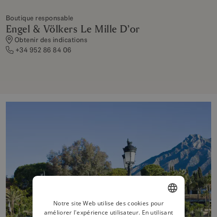
Boutique responsable
Engel & Völkers Le Mille D’or
Obtenir des indications
+34 952 86 84 06
Notre site Web utilise des cookies pour
améliorer l'expérience utilisateur. En utilisant
ENGLISH