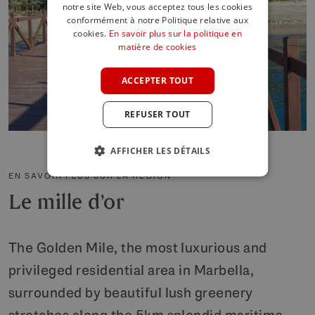
notre site Web, vous acceptez tous les cookies
SPANISH
conformément à notre Politique relative aux
cookies.
En savoir plus sur la politique en
FRENCH
matière de cookies
GERMAN
ACCEPTER TOUT
POLISH
REFUSER TOUT
AFFICHER LES DÉTAILS
EN SAVOIR PLUS SUR LA RÉGION
Le mille d’or
The Golden Mile, the most luxurious and
privileged residential area in Marbella,
surrounded by beautiful lush greenery
stretches along the 5km splendid maritime