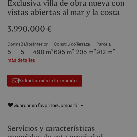
Exclusiva villa de obra nueva con
vistas abiertas al mar y la costa
3.990.000 €
Dorms
Baños
Interior
Construido
Terraza
Parcela
5
5
490 m²
695 m²
205 m²
912 m²
más detalles
Solicitar más información
Guardar en favoritos
Compartir
Servicios y características
especiales de esta propiedad