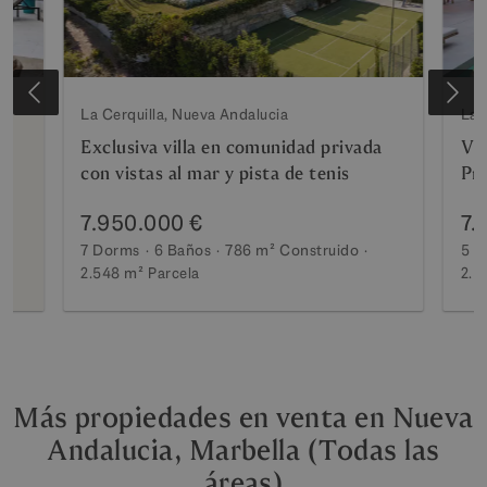
La Cerquilla, Nueva Andalucia
Las
Exclusiva villa en comunidad privada
Vil
con vistas al mar y pista de tenis
Pre
An
7.950.000 €
7.
7 Dorms
6 Baños
786 m²
Construido
5 D
2.548 m²
Parcela
2.5
Más propiedades en venta en Nueva
Andalucia, Marbella (Todas las
áreas)