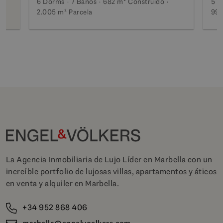
6 Dorms
7 Baños
682 m²
Construido
5 D
2.005 m²
Parcela
990
La Agencia Inmobiliaria de Lujo Líder en Marbella con un
increíble portfolio de lujosas villas, apartamentos y áticos
en venta y alquiler en Marbella.
+34 952 868 406