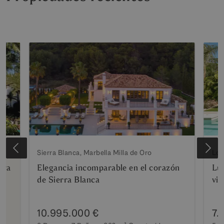
Sierra Blanca, Marbella Milla de Oro
Los
aya
Elegancia incomparable en el corazón
Luj
de Sierra Blanca
vis
10.995.000 €
7.