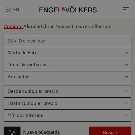
ES
Comprar
Alquiler
Obras Nuevas
Luxury Collection
Marbella Este
Todas las subáreas
Adosados
Desde cualquier precio
Hasta cualquier precio
Mín dormitorios
Nueva búsqueda
Buscar