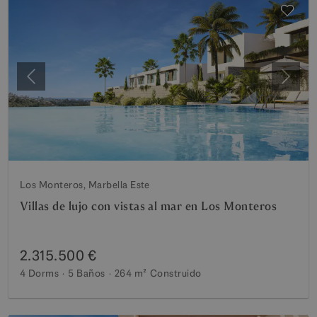
Anterior
Siguie
Los Monteros, Marbella Este
Villas de lujo con vistas al mar en Los Monteros
2.315.500 €
4 Dorms
5 Baños
264 m²
Construido