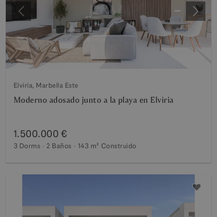
Anterior
Siguie
Elviria, Marbella Este
Moderno adosado junto a la playa en Elviria
1.500.000 €
3 Dorms
2 Baños
143 m²
Construido