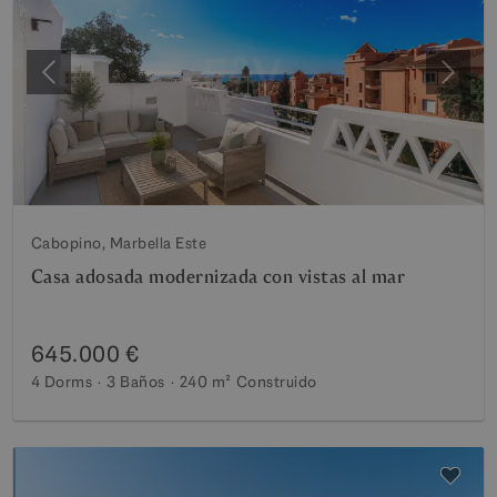
Anterior
Siguie
Cabopino, Marbella Este
Casa adosada modernizada con vistas al mar
645.000 €
4 Dorms
3 Baños
240 m²
Construido