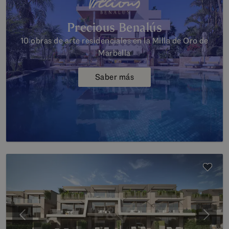
Precious Benalús
10 obras de arte residenciales en la Milla de Oro de
Marbella
Saber más
Anterior
Siguie