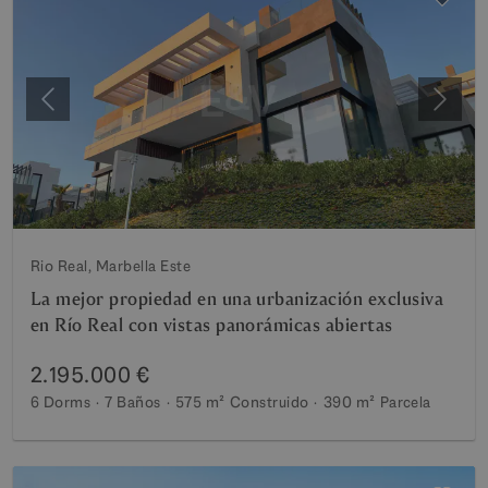
Anterior
Siguie
Rio Real, Marbella Este
La mejor propiedad en una urbanización exclusiva
en Río Real con vistas panorámicas abiertas
2.195.000 €
6 Dorms
7 Baños
575 m²
Construido
390 m²
Parcela