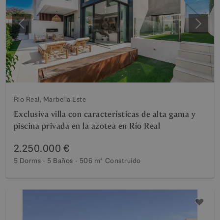
Anterior
Siguie
Rio Real, Marbella Este
Exclusiva villa con características de alta gama y
piscina privada en la azotea en Río Real
2.250.000 €
5 Dorms
5 Baños
506 m²
Construido