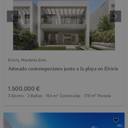
Anterior
Siguie
Elviria, Marbella Este
Adosado contemporáneo junto a la playa en Elviria
1.500.000 €
3 Dorms
2 Baños
154 m²
Construido
179 m²
Parcela