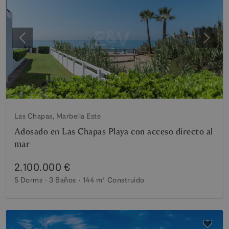
Anterior
Siguie
Las Chapas, Marbella Este
Adosado en Las Chapas Playa con acceso directo al
mar
2.100.000 €
5 Dorms
3 Baños
144 m²
Construido