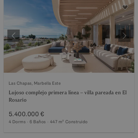
Anterior
Siguie
Las Chapas, Marbella Este
Lujoso complejo primera línea – villa pareada en El
Rosario
5.400.000 €
4 Dorms
6 Baños
447 m²
Construido