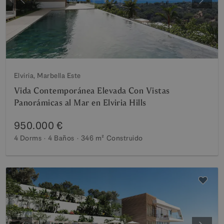
Anterior
Siguie
Elviria, Marbella Este
Vida Contemporánea Elevada Con Vistas
Panorámicas al Mar en Elviria Hills
950.000 €
4 Dorms
4 Baños
346 m²
Construido