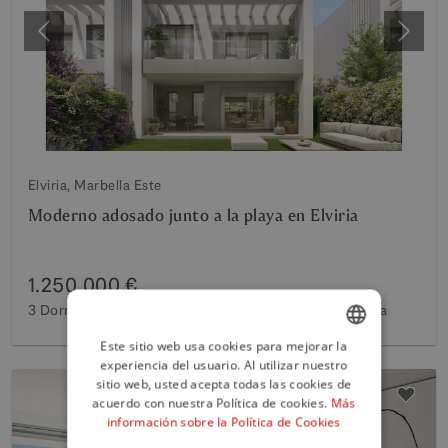
Anterior
Siguie
Elviria, Marbella Este
Moderno adosado junto a la playa en Elviria
1.250.000 €
3 Dorms
2 Baños
172 m²
Construido
199 m²
Parcela
Este sitio web usa cookies para mejorar la
experiencia del usuario. Al utilizar nuestro
ENGLISH
sitio web, usted acepta todas las cookies de
SPANISH
acuerdo con nuestra Política de cookies.
Más
información sobre la Política de Cookies
FRENCH