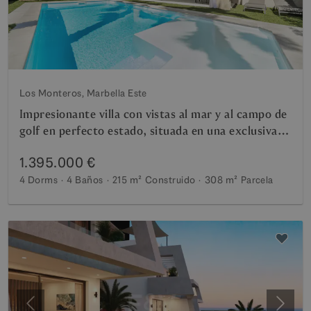
Los Monteros, Marbella Este
Impresionante villa con vistas al mar y al campo de
golf en perfecto estado, situada en una exclusiva
urbanización cerrada
1.395.000 €
4 Dorms
4 Baños
215 m²
Construido
308 m²
Parcela
Anterior
Siguie