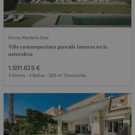
Elviria, Marbella Este
Villa contemporánea pareada inmersa en la
naturaleza
1.591.625 €
3 Dorms
4 Baños
335 m²
Construido
Anterior
Siguie