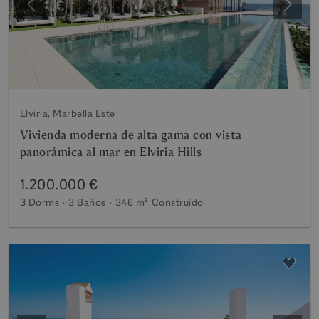
Anterior
Siguie
Elviria, Marbella Este
Vivienda moderna de alta gama con vista
panorámica al mar en Elviria Hills
1.200.000 €
3 Dorms
3 Baños
346 m²
Construido