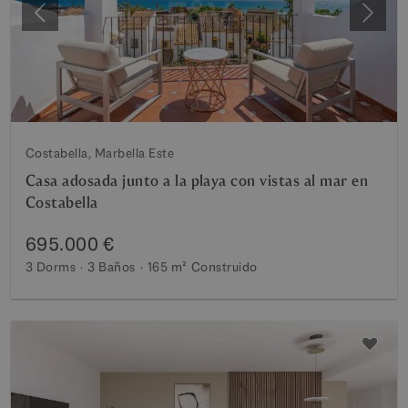
Anterior
Siguie
Costabella, Marbella Este
Casa adosada junto a la playa con vistas al mar en
Costabella
695.000 €
3 Dorms
3 Baños
165 m²
Construido