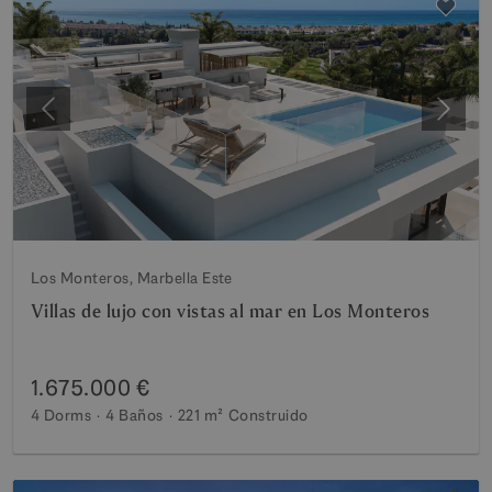
Anterior
Siguie
Los Monteros, Marbella Este
Villas de lujo con vistas al mar en Los Monteros
1.675.000 €
4 Dorms
4 Baños
221 m²
Construido