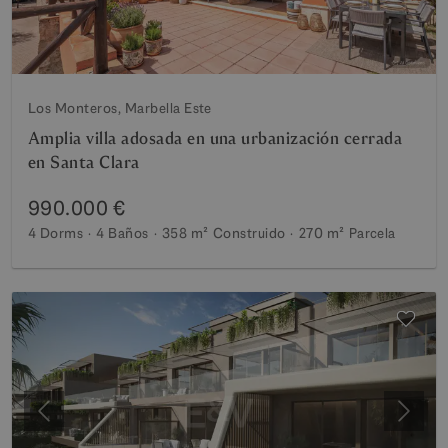
Los Monteros, Marbella Este
Amplia villa adosada en una urbanización cerrada
en Santa Clara
990.000 €
4 Dorms
4 Baños
358 m²
Construido
270 m²
Parcela
Anterior
Siguie