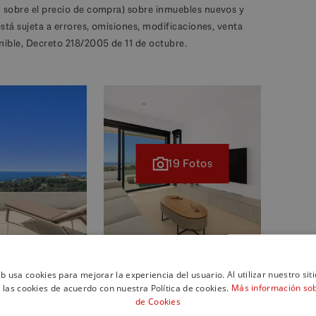
% sobre el precio de compra) sobre inmuebles nuevos y
está sujeta a errores, omisiones, modificaciones, venta
nible, Decreto 218/2005 de 11 de octubre.
19 Fotos
eb usa cookies para mejorar la experiencia del usuario. Al utilizar nuestro sit
 las cookies de acuerdo con nuestra Política de cookies.
Más información sobr
de Cookies