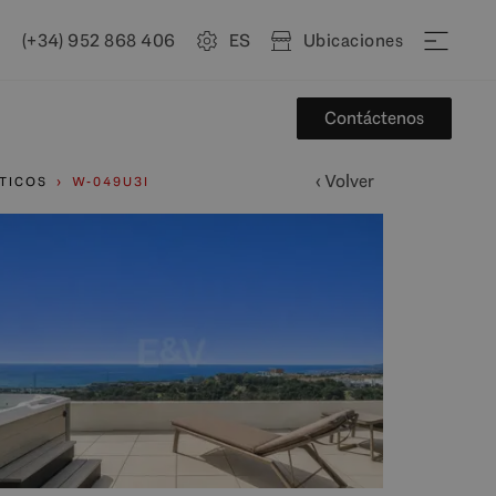
(+34) 952 868 406
ES
Ubicaciones
Contáctenos
‹ Volver
TICOS
W-049U3I