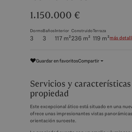
1.150.000 €
Dorms
Baños
Interior
Construido
Terraza
3
3
117 m²
236 m²
119 m²
más detal
Guardar en favoritos
Compartir
Servicios y características
propiedad
Este excepcional ático está situado en una nu
ofrece unas impresionantes vistas panorámicas 
orientación suroeste.