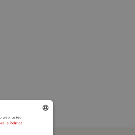
io web, usted
e la Política
ENGLISH
SPANISH