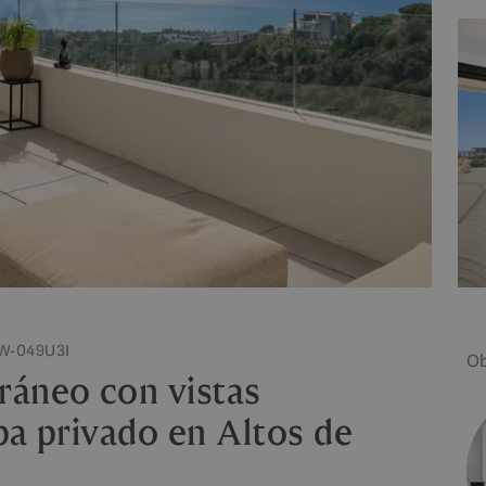
 W-049U3I
Ob
ráneo con vistas
pa privado en Altos de