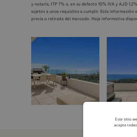
y notaría, ITP 7% o, en su defecto 10% IVA y AJD 1,2
sujetos a unos requisitos a cumplir. Esta información 
previa o retirada del mercado. Hoja informativa dispo
Este sitio w
acepta todas