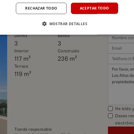
RECHAZAR TODO
ACEPTAR TODO
les sobre esta propiedad
MOSTRAR DETALLES
Dorms
Baños
3
3
Interior
Construido
117 m²
236 m²
Terraza
119 m²
He leído 
Deseo rec
electróni
Tienda responsable