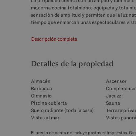
La propiedad cuenta con un amplio y luminoso
moderna cocina totalmente equipada y totalmen
sensación de amplitud y permiten que la luz natu
tiempo que enmarcan unas espectaculares vista
Descripción completa
Detalles de la propiedad
Almacén
Ascensor
Barbacoa
Completamen
Gimnasio
Jacuzzi
Piscina cubierta
Sauna
Suelo radiante (toda la casa)
Terraza priva
Vistas al mar
Vistas panor
El precio de venta no incluye gastos ni impuestos. Ga