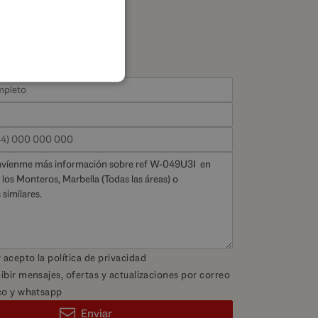
FRENCH
GERMAN
POLISH
y acepto la
política de privacidad
ibir mensajes, ofertas y actualizaciones por correo
co y whatsapp
Enviar