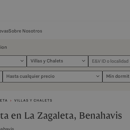
evas
Sobre Nosotros
tion
Villas y Chalets
Hasta cualquier precio
Mín dormit
LETA
VILLAS Y CHALETS
nta en La Zagaleta, Benahavis
nahavis.