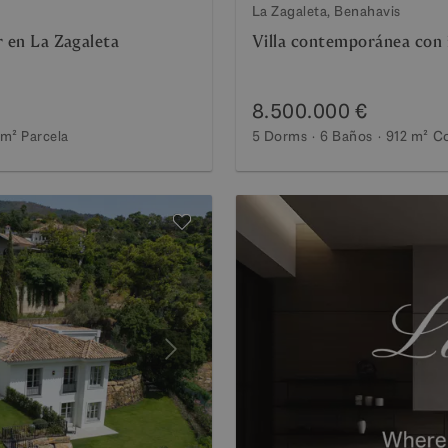
La Zagaleta, Benahavis
r en La Zagaleta
Villa contemporánea con 
8.500.000 €
 m²
Parcela
5 Dorms
6 Baños
912 m²
Co
Siguiente