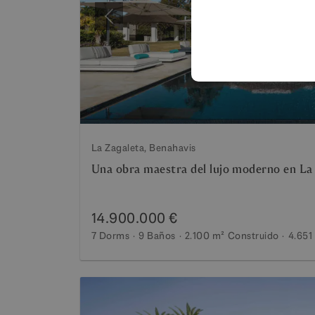
Anterior
La Zagaleta, Benahavis
Una obra maestra del lujo moderno en La
14.900.000 €
7 Dorms
9 Baños
2.100 m²
Construido
4.651