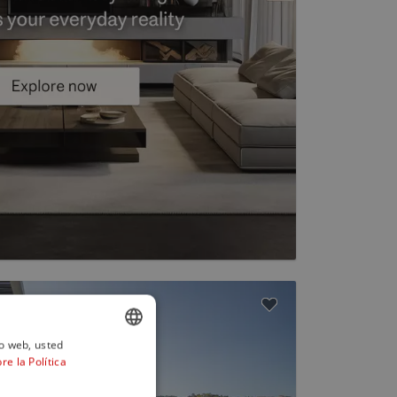
io web, usted
e la Política
ENGLISH
SPANISH