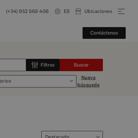
(+34) 952 868 406
ES
Ubicaciones
Contáctenos
Filtros
Buscar
Nueva
orios
búsqueda
Destacado