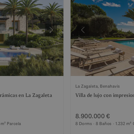
Siguiente
Anterior
La Zagaleta, Benahavis
norámicas en La Zagaleta
Villa de lujo con impresio
8.900.000 €
 m²
Parcela
8 Dorms
8 Baños
1.232 m²