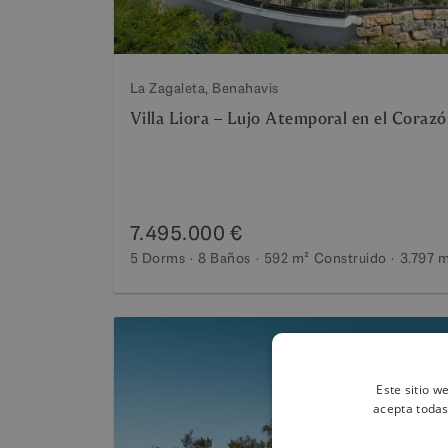
La Zagaleta, Benahavis
Villa Liora – Lujo Atemporal en el Coraz
7.495.000 €
5 Dorms
8 Baños
592 m²
Construido
3.797 
Este sitio w
acepta todas