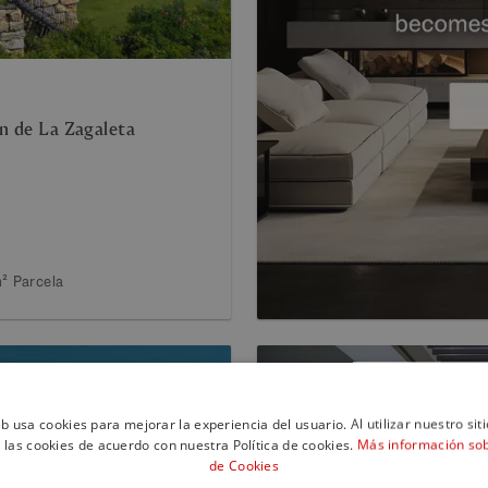
ón de La Zagaleta
m²
Parcela
eb usa cookies para mejorar la experiencia del usuario. Al utilizar nuestro sit
 las cookies de acuerdo con nuestra Política de cookies.
Más información sobr
de Cookies