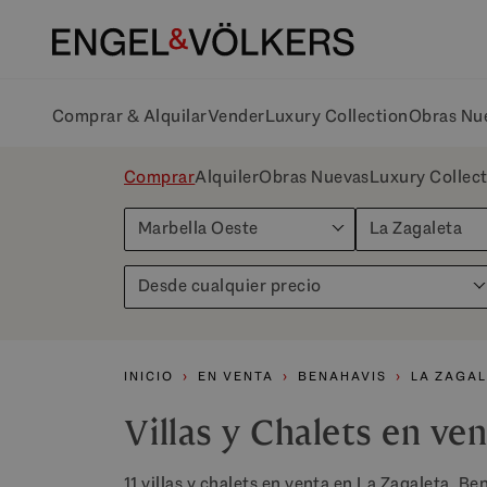
Comprar & Alquilar
Vender
Luxury Collection
Obras Nu
Comprar
Alquiler
Obras Nuevas
Luxury Collec
Marbella Oeste
La Zagaleta
Desde cualquier precio
INICIO
EN VENTA
BENAHAVIS
LA ZAGA
Villas y Chalets en ve
11 villas y chalets en venta en La Zagaleta, Be