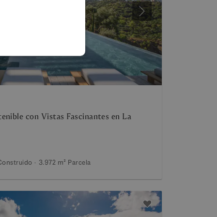
FRENCH
Siguiente
GERMAN
POLISH
enible con Vistas Fascinantes en La
Construido
3.972 m²
Parcela