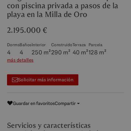
con piscina privada a pasos de la
playa en la Milla de Oro
2.195.000 €
Dorms
Baños
Interior
Construido
Terraza
Parcela
4
4
250 m²
290 m²
40 m²
128 m²
más detalles
Solicitar más información
Guardar en favoritos
Compartir
Servicios y características