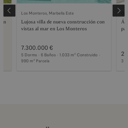
Los Monteros, Marbella Este
Oje
con
Lujosa villa de nueva construcción con
Áti
vistas al mar en Los Monteros
pa
7.300.000 €
2.
5 Dorms
6 Baños
1.033 m²
Construido
990 m²
Parcela
3 D