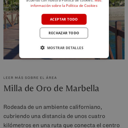
acuerdo con nuestra Política de cookies.
Más
información sobre la Política de Cookies
FRENCH
GERMAN
ACEPTAR TODO
POLISH
RECHAZAR TODO
MOSTRAR DETALLES
LEER MÁS SOBRE EL ÁREA
Milla de Oro de Marbella
Rodeada de un ambiente californiano,
cubriendo una distancia de unos cuatro
kilómetros en una ruta que conecta el centro