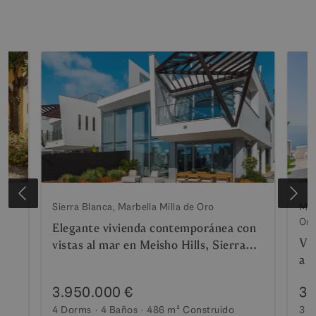
Sierra Blanca, Marbella Milla de Oro
Mil
Or
Elegante vivienda contemporánea con
Vil
vistas al mar en Meisho Hills, Sierra
a p
Blanca
3.950.000 €
3.
4 Dorms
4 Baños
486 m²
Construido
3 D