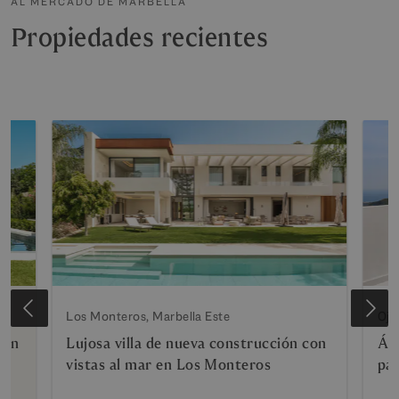
AL MERCADO DE MARBELLA
Propiedades recientes
Los Monteros, Marbella Este
Oje
con
Lujosa villa de nueva construcción con
Áti
vistas al mar en Los Monteros
pa