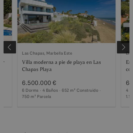
Las Chapas, Marbella Este
El 
mar
Villa moderna a pie de playa en Las
Esp
Chapas Playa
con
mar
6.500.000 €
6.
6 Dorms
4 Baños
652 m²
Construido
4 D
750 m²
Parcela
1.1