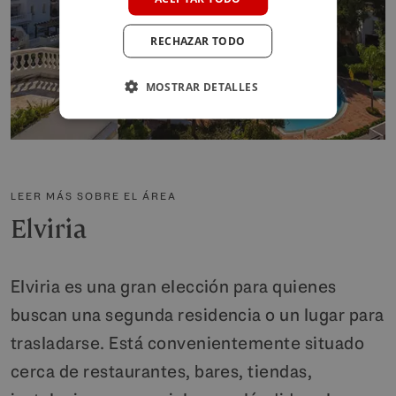
POLISH
RECHAZAR TODO
MOSTRAR DETALLES
LEER MÁS SOBRE EL ÁREA
Elviria
Elviria es una gran elección para quienes
buscan una segunda residencia o un lugar para
trasladarse. Está convenientemente situado
cerca de restaurantes, bares, tiendas,