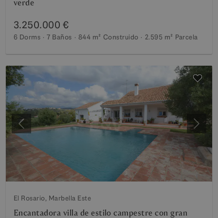
verde
3.250.000 €
6 Dorms
7 Baños
844 m²
Construido
2.595 m²
Parcela
Anterior
Siguie
El Rosario, Marbella Este
Encantadora villa de estilo campestre con gran