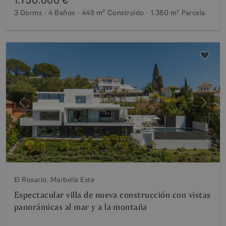
3 Dorms
4 Baños
448 m²
Construido
1.380 m²
Parcela
Anterior
Siguie
El Rosario, Marbella Este
Espectacular villa de nueva construcción con vistas
panorámicas al mar y a la montaña