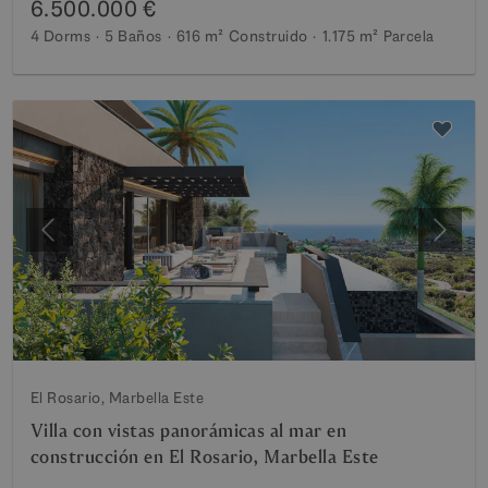
6.500.000 €
4 Dorms
5 Baños
616 m²
Construido
1.175 m²
Parcela
Anterior
Siguie
El Rosario, Marbella Este
Villa con vistas panorámicas al mar en
construcción en El Rosario, Marbella Este