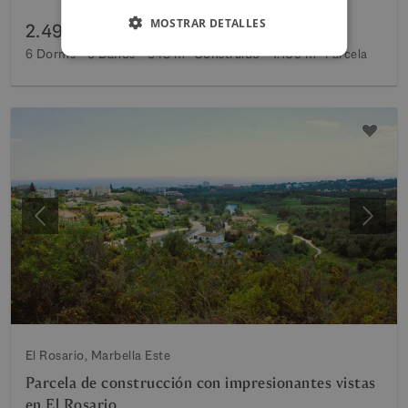
MOSTRAR DETALLES
2.490.000 €
6 Dorms
6 Baños
548 m²
Construido
1.109 m²
Parcela
Anterior
Siguie
El Rosario, Marbella Este
Parcela de construcción con impresionantes vistas
en El Rosario