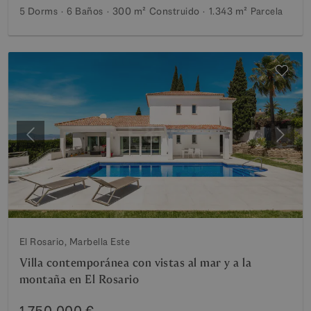
5 Dorms
6 Baños
300 m²
Construido
1.343 m²
Parcela
Anterior
Siguie
El Rosario, Marbella Este
Villa contemporánea con vistas al mar y a la
montaña en El Rosario
1.750.000 €