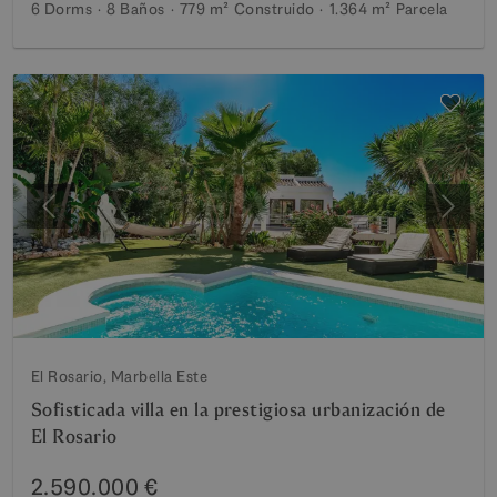
6 Dorms
8 Baños
779 m²
Construido
1.364 m²
Parcela
Anterior
Siguie
El Rosario, Marbella Este
Sofisticada villa en la prestigiosa urbanización de
El Rosario
2.590.000 €