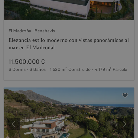
El Madroñal, Benahavis
Elegancia estilo moderno con vistas panorámicas al
mar en El Madroñal
11.500.000 €
6 Dorms
6 Baños
1.520 m²
Construido
4.179 m²
Parcela
Anterior
Siguie