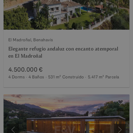
El Madroñal, Benahavis
Elegante refugio andaluz con encanto atemporal
en El Madroñal
4.500.000 €
4 Dorms
4 Baños
531 m²
Construido
5.417 m²
Parcela
Anterior
Siguie