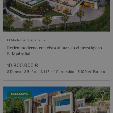
Anterior
Siguie
El Madroñal, Benahavis
Retiro moderno con vista al mar en el prestigioso
El Madroñal
10.800.000 €
8 Dorms
8 Baños
1.445 m²
Construido
5.100 m²
Parcela
EXCLUSIVA