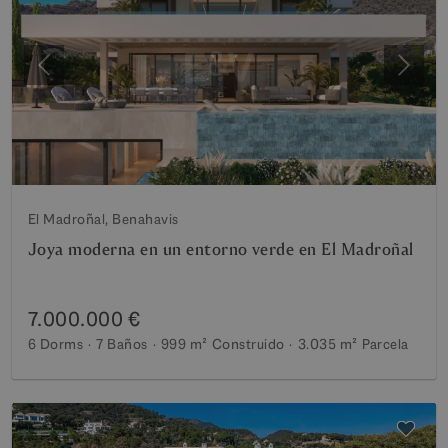
Anterior
Siguie
El Madroñal, Benahavis
Joya moderna en un entorno verde en El Madroñal
7.000.000 €
6 Dorms
7 Baños
999 m²
Construido
3.035 m²
Parcela