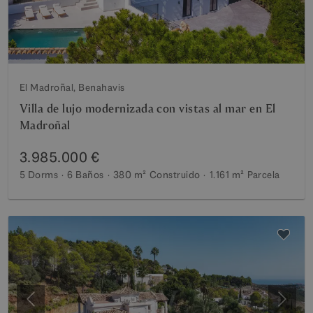
El Madroñal, Benahavis
Villa de lujo modernizada con vistas al mar en El
Madroñal
3.985.000 €
5 Dorms
6 Baños
380 m²
Construido
1.161 m²
Parcela
Anterior
Siguie