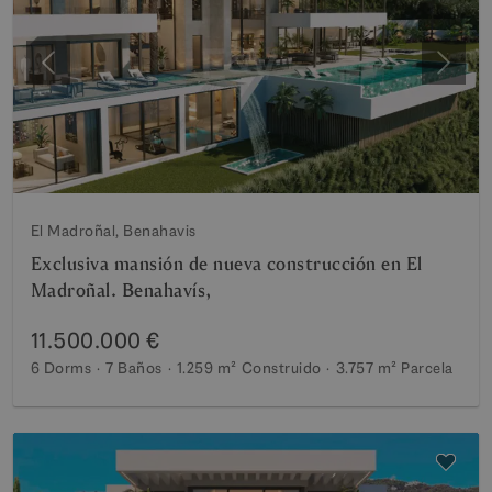
Anterior
Siguie
El Madroñal, Benahavis
Exclusiva mansión de nueva construcción en El
Madroñal. Benahavís,
11.500.000 €
6 Dorms
7 Baños
1.259 m²
Construido
3.757 m²
Parcela