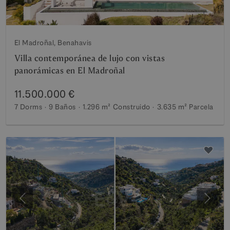
El Madroñal, Benahavis
Villa contemporánea de lujo con vistas
panorámicas en El Madroñal
11.500.000 €
7 Dorms
9 Baños
1.296 m²
Construido
3.635 m²
Parcela
Anterior
Siguie