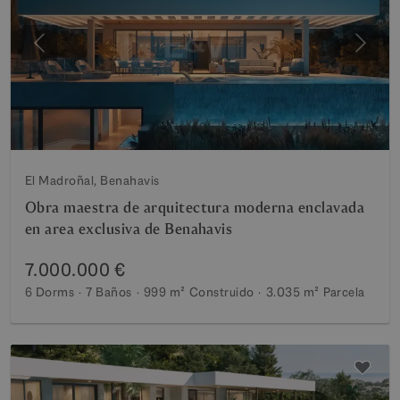
Anterior
Siguie
El Madroñal, Benahavis
Obra maestra de arquitectura moderna enclavada
en area exclusiva de Benahavis
7.000.000 €
6 Dorms
7 Baños
999 m²
Construido
3.035 m²
Parcela