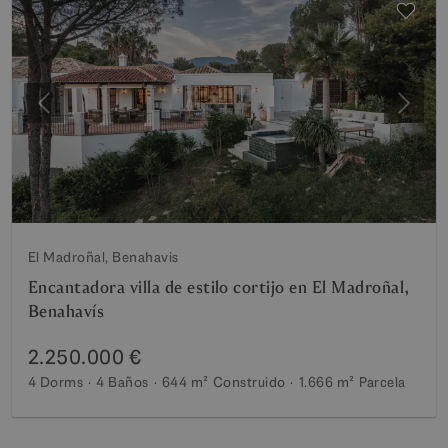
Anterior
Siguie
El Madroñal, Benahavis
Encantadora villa de estilo cortijo en El Madroñal,
Benahavís
2.250.000 €
4 Dorms
4 Baños
644 m²
Construido
1.666 m²
Parcela