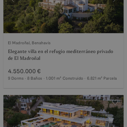
Anterior
Siguie
El Madroñal, Benahavis
Elegante villa en el refugio mediterráneo privado
de El Madroñal
4.550.000 €
9 Dorms
8 Baños
1.001 m²
Construido
6.821 m²
Parcela