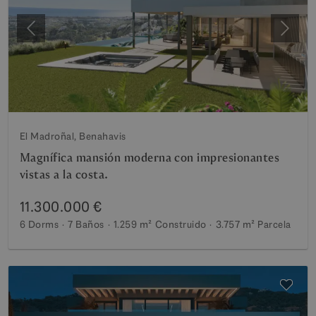
Anterior
Siguie
El Madroñal, Benahavis
Magnífica mansión moderna con impresionantes
vistas a la costa.
11.300.000 €
6 Dorms
7 Baños
1.259 m²
Construido
3.757 m²
Parcela