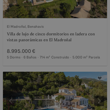
El Madroñal, Benahavis
Villa de lujo de cinco dormitorios en ladera con
vistas panorámicas en El Madroñal
8.995.000 €
5 Dorms
6 Baños
714 m²
Construido
5.000 m²
Parcela
Anterior
Siguie