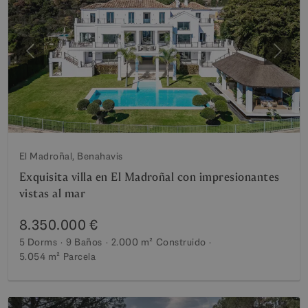
Anterior
Siguie
El Madroñal, Benahavis
Exquisita villa en El Madroñal con impresionantes
vistas al mar
8.350.000 €
5 Dorms
9 Baños
2.000 m²
Construido
5.054 m²
Parcela