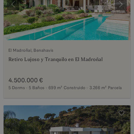
Anterior
Siguie
El Madroñal, Benahavis
Retiro Lujoso y Tranquilo en El Madroñal
4.500.000 €
5 Dorms
5 Baños
699 m²
Construido
3.266 m²
Parcela