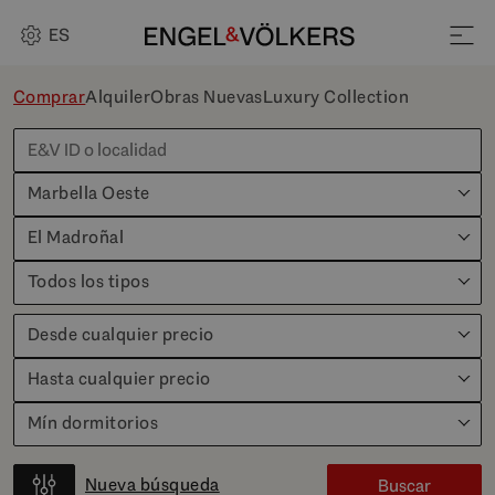
ES
Comprar
Alquiler
Obras Nuevas
Luxury Collection
Marbella Oeste
El Madroñal
Todos los tipos
Desde cualquier precio
Hasta cualquier precio
Mín dormitorios
Nueva búsqueda
Buscar