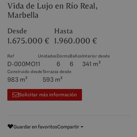
Vida de Lujo en Río Real,
Marbella
Desde
Hasta
1.675.000 €
1.960.000 €
Ref
Unidades
Dorms
Baños
Interior desde
D-000MO1
1
6
6
341 m²
Construido desde
Terrazas desde
983 m²
593 m²
Solicitar más información
Guardar en favoritos
Compartir