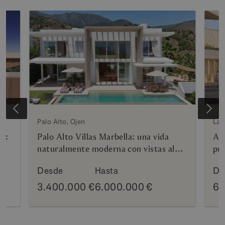
o
Palo Alto, Ojen
La 
n:
Palo Alto Villas Marbella: una vida
Azu
naturalmente moderna con vistas al
pri
Mediterráneo
Hy
Desde
Hasta
De
3.400.000 €
6.000.000 €
69