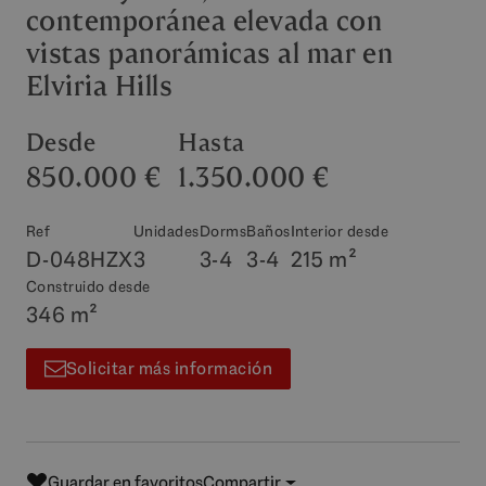
contemporánea elevada con
vistas panorámicas al mar en
Elviria Hills
Desde
Hasta
850.000 €
1.350.000 €
Ref
Unidades
Dorms
Baños
Interior desde
D-048HZX
3
3-4
3-4
215 m²
Construido desde
346 m²
Solicitar más información
Guardar en favoritos
Compartir