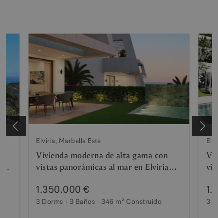
Elviria, Marbella Este
Elvi
Vivienda moderna de alta gama con
Vi
a
vistas panorámicas al mar en Elviria
vis
Hills
1.350.000 €
1.
3 Dorms
3 Baños
346 m²
Construido
3 D