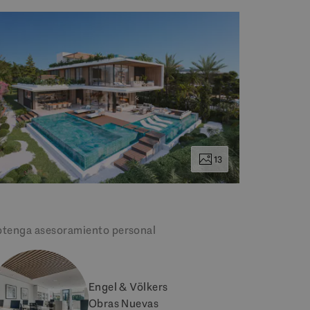
13
tenga asesoramiento personal
Engel & Völkers
Obras Nuevas