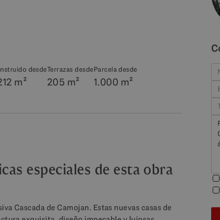
C
nstruido desde
Terrazas desde
Parcela desde
212 m²
205 m²
1.000 m²
icas especiales de esta obra
usiva Cascada de Camojan. Estas nuevas casas de
ctura exquisita, diseño impecable y lujosas