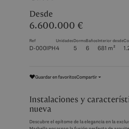
Desde
6.600.000 €
Ref
Unidades
Dorms
Baños
Interior desde
Co
D-000IPH
4
5
6
681 m²
1.
Guardar en favoritos
Compartir
Instalaciones y característ
nueva
Descubre el epítome de la elegancia en la excl
Marbella encarnan la fusión perfecta de arquite