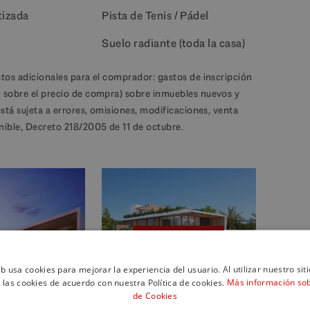
tizada
Pista de Tenis / Pádel
Suelo radiante (toda la casa)
stos adicionales para el comprador: gastos de inscripción
% sobre el precio de compra) sobre inmuebles nuevos y
está sujeta a errores, omisiones, modificaciones, venta
nible, Decreto 218/2005 de 11 de octubre.
13 Fotos
eb usa cookies para mejorar la experiencia del usuario. Al utilizar nuestro sit
 las cookies de acuerdo con nuestra Política de cookies.
Más información sobr
de Cookies