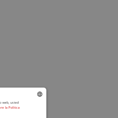
io web, usted
e la Política
ENGLISH
SPANISH