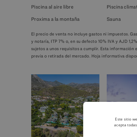
Piscina al aire libre
Piscina clima
Proxima a la montaña
Sauna
El precio de venta no incluye gastos ni impuestos. Ga
y notaría, ITP 7% o, en su defecto 10% IVA y AJD 1,2
sujetos a unos requisitos a cumplir. Esta información 
previa o retirada del mercado. Hoja informativa dispo
Este sitio w
acepta todas