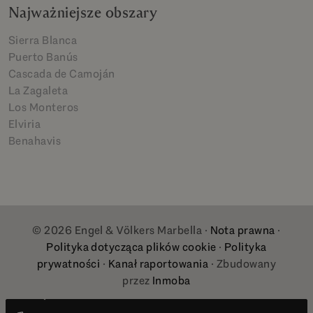
Najważniejsze obszary
Sierra Blanca
Puerto Banús
Cascada de Camoján
La Zagaleta
Los Monteros
Elviria
Benahavis
© 2026 Engel & Völkers Marbella ·
Nota prawna
·
Polityka dotycząca plików cookie
·
Polityka
prywatności
·
Kanał raportowania
· Zbudowany
przez
Inmoba