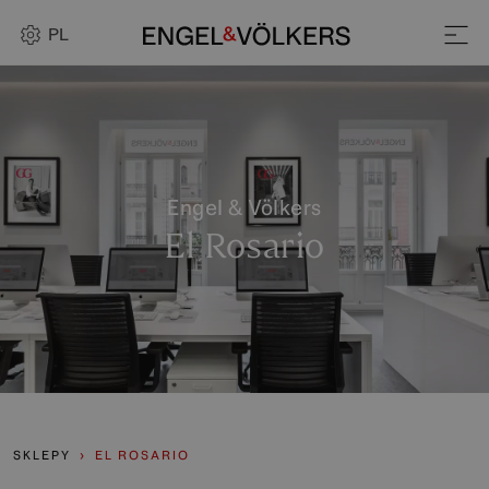
PL
Engel & Völkers
El Rosario
SKLEPY
EL ROSARIO