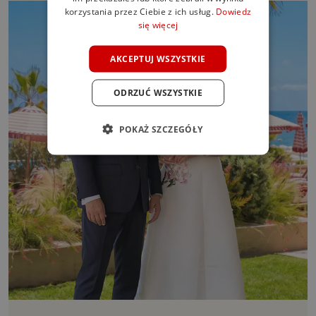
GERMAN
korzystania przez Ciebie z ich usług.
Dowiedz
się więcej
POLISH
AKCEPTUJ WSZYSTKIE
ODRZUĆ WSZYSTKIE
POKAŻ SZCZEGÓŁY