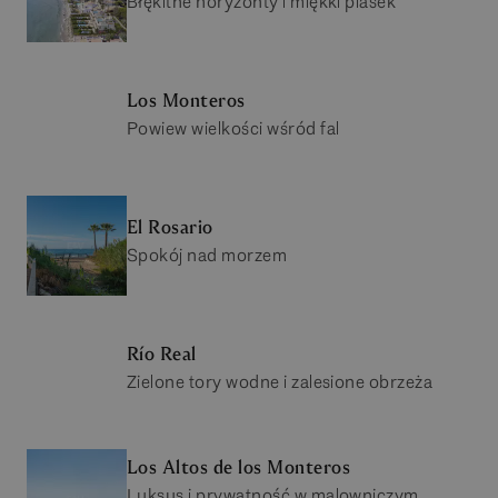
Błękitne horyzonty i miękki piasek
Los Monteros
Powiew wielkości wśród fal
El Rosario
Spokój nad morzem
Río Real
Zielone tory wodne i zalesione obrzeża
Los Altos de los Monteros
Luksus i prywatność w malowniczym