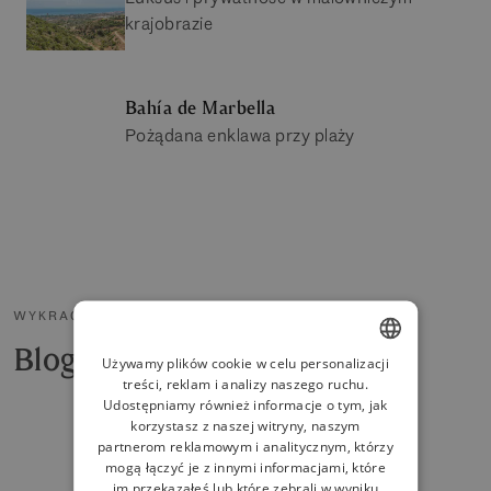
krajobrazie
Bahía de Marbella
Pożądana enklawa przy plaży
WYKRACZAMY POZA RYNEK MIESZKANIOWY
Blog i aktualności
Używamy plików cookie w celu personalizacji
treści, reklam i analizy naszego ruchu.
ENGLISH
Udostępniamy również informacje o tym, jak
SPANISH
korzystasz z naszej witryny, naszym
partnerom reklamowym i analitycznym, którzy
FRENCH
mogą łączyć je z innymi informacjami, które
im przekazałeś lub które zebrali w wyniku