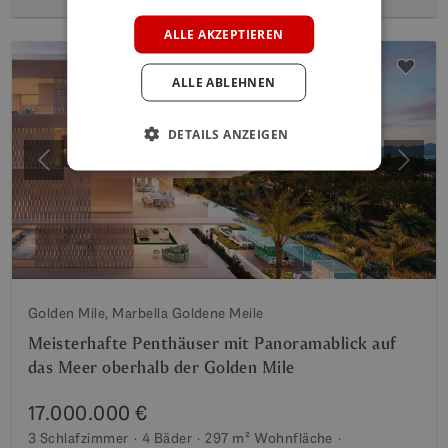
POLISH
ALLE AKZEPTIEREN
ALLE ABLEHNEN
DETAILS ANZEIGEN
Vorherige
Weite
Golden Mile, Marbella Goldene Meile
Meisterhafte Penthäuser mit Panoramablick auf
das Meer oberhalb der Golden Mile
17.000.000 €
3 Schlafzimmer
4 Bäder
297 m²
Wohnfläche