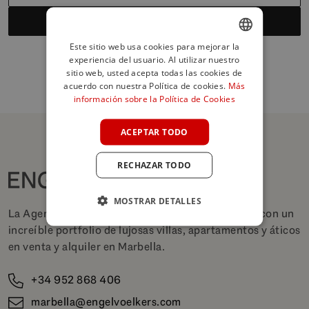
Suscribirse
Este sitio web usa cookies para mejorar la
experiencia del usuario. Al utilizar nuestro
ENGLISH
sitio web, usted acepta todas las cookies de
SPANISH
acuerdo con nuestra Política de cookies.
Más
información sobre la Política de Cookies
FRENCH
GERMAN
ACEPTAR TODO
POLISH
RECHAZAR TODO
MOSTRAR DETALLES
La Agencia Inmobiliaria de Lujo Líder en Marbella con un
increíble portfolio de lujosas villas, apartamentos y áticos
en venta y alquiler en Marbella.
+34 952 868 406
marbella@engelvoelkers.com