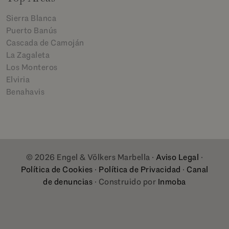
Sierra Blanca
Puerto Banús
Cascada de Camoján
La Zagaleta
Los Monteros
Elviria
Benahavis
© 2026 Engel & Völkers Marbella ·
Aviso Legal
·
Política de Cookies
·
Política de Privacidad
·
Canal
de denuncias
· Construido por
Inmoba