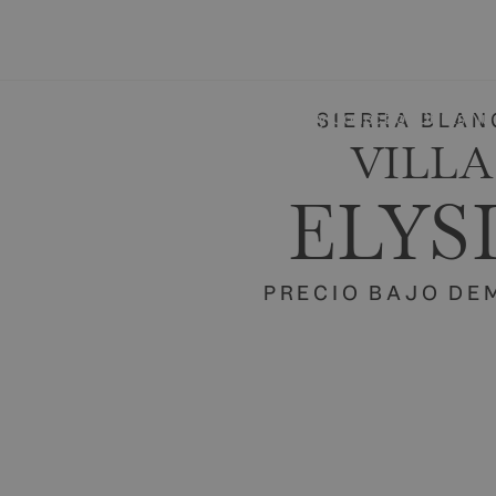
Comprar & Alquilar
Vender
Luxury Collection
Obras Nu
SIERRA BLAN
VILLA
ELYS
PRECIO BAJO D