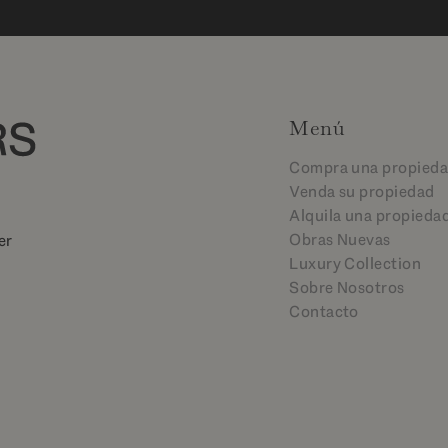
Menú
Compra una propied
Venda su propiedad
Alquila una propieda
Obras Nuevas
er
Luxury Collection
Sobre Nosotros
Contacto