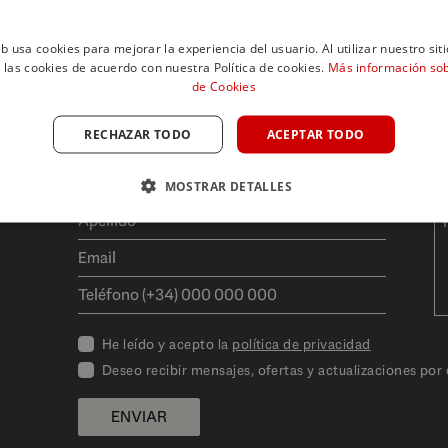
eb usa cookies para mejorar la experiencia del usuario. Al utilizar nuestro sit
 las cookies de acuerdo con nuestra Política de cookies.
Más información sobr
de Cookies
RECHAZAR TODO
ACEPTAR TODO
MOSTRAR DETALLES
He leído y acepto la
política de privacidad
Deseo recibir mensajes, ofertas y actualizaciones por
ENVIAR