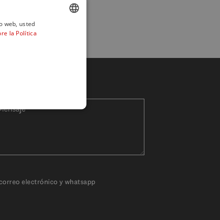
io web, usted
e la Política
ENGLISH
SPANISH
FRENCH
GERMAN
POLISH
 correo electrónico y whatsapp