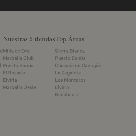
Nuestras 6 tiendas
Top Áreas
ad
Milla de Oro
Sierra Blanca
Marbella Club
Puerto Banús
d
Puerto Banús
Cascada de Camoján
El Rosario
La Zagaleta
Elviria
Los Monteros
Marbella Oeste
Elviria
Benahavis