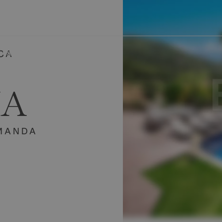
evas
Sobre Nosotros
CA
IA
EMANDA