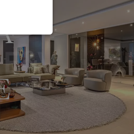
FRENCH
A
GERMAN
POLISH
E