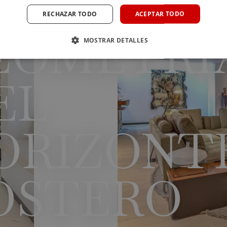
OLUMEN.
RECHAZAR TODO
ACEPTAR TODO
EOMETRÍ
MOSTRAR DETALLES
EL
ORIZONT
OSTERO