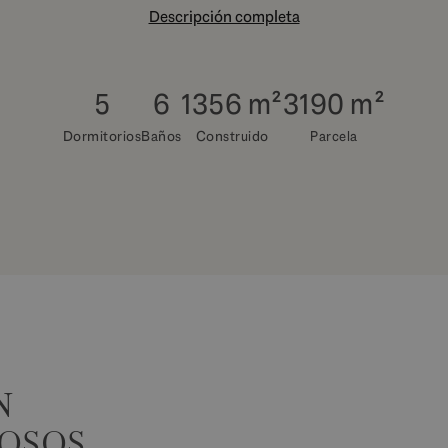
Descripción completa
5
6
1356 m²
3190 m²
Dormitorios
Baños
Construido
Parcela
N
NOSOS