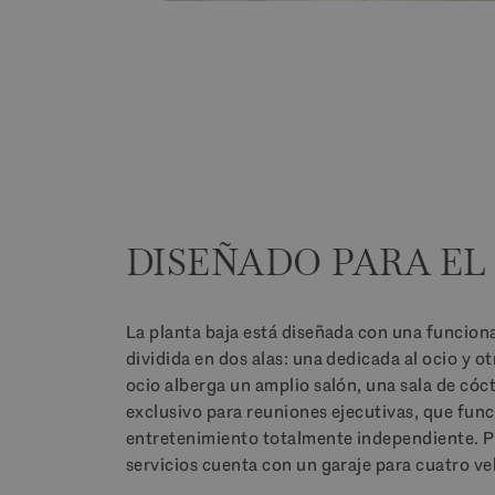
DISEÑADO PARA EL
La planta baja está diseñada con una funcion
instalaciones de lavandería y alojamientos pr
dividida en dos alas: una dedicada al ocio y ot
que garantiza que la finca funcione co
ocio alberga un amplio salón, una sala de cóc
autosuficiente. Diseñada con calefacción por 
exclusivo para reuniones ejecutivas, que fun
estancias y entregada totalmente amueblada, la
entretenimiento totalmente independiente. Por
servicios cuenta con un garaje para cuatro ve