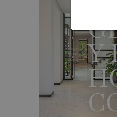
V
G
Y 
H
C