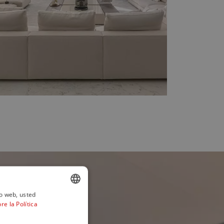
io web, usted
e la Política
ENGLISH
SPANISH