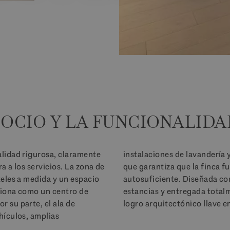
 OCIO Y LA FUNCIONALIDA
alidad rigurosa, claramente
ivados para el personal, lo
ra a los servicios. La zona de
n una eficiencia total y
teles a medida y un espacio
suelo radiante en todas las
ciona como un centro de
 propiedad representa un
 su parte, el ala de
logro arquitectónico llave 
hículos, amplias