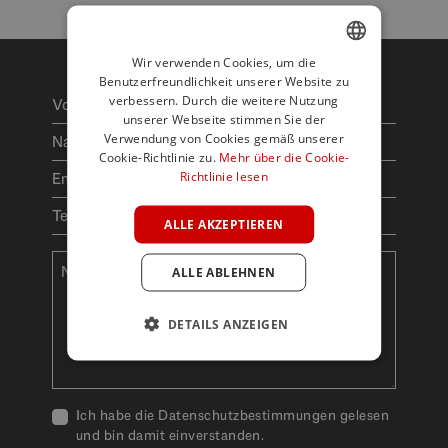
Wir verwenden Cookies, um die
Benutzerfreundlichkeit unserer Website zu
ENGLISH
verbessern. Durch die weitere Nutzung
SPANISH
unserer Webseite stimmen Sie der
Verwendung von Cookies gemäß unserer
FRENCH
Cookie-Richtlinie zu.
Mehr über die Cookie-
Richtlinie lesen
GERMAN
POLISH
ALLE AKZEPTIEREN
ALLE ABLEHNEN
DETAILS ANZEIGEN
Ich habe die Datenschutzbestimmungen gelesen
und bin damit einverstanden.