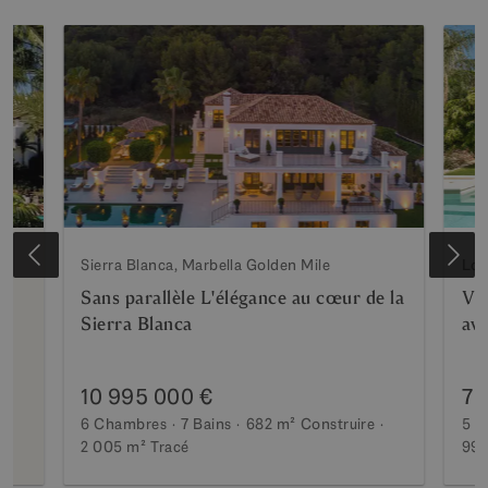
Sierra Blanca, Marbella Golden Mile
Los
Sans parallèle L'élégance au cœur de la
Vil
Sierra Blanca
ave
10 995 000 €
7 
6 Chambres
7 Bains
682 m²
Construire
5 C
2 005 m²
Tracé
990