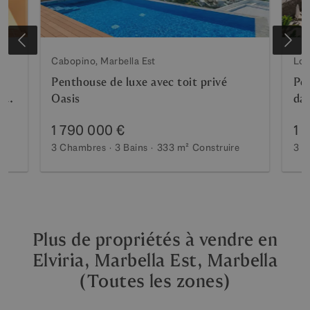
Cabopino, Marbella Est
Los
Penthouse de luxe avec toit privé
Pe
a,
Oasis
dan
1 790 000 €
1 
3 Chambres
3 Bains
333 m²
Construire
3 C
Plus de propriétés à vendre en
Elviria, Marbella Est, Marbella
(Toutes les zones)