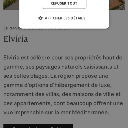
REFUSER TOUT
AFFICHER LES DÉTAILS
EN SAVOIR PLUS SUR LA RÉGION
Elviria
Elviria est célèbre pour ses propriétés haut de
gamme, ses paysages naturels saisissants et
ses belles plages. La région propose une
gamme d’options d’hébergement de luxe,
notamment des villas, des maisons de ville et
des appartements, dont beaucoup offrent une
vue imprenable sur la mer Méditerranée.